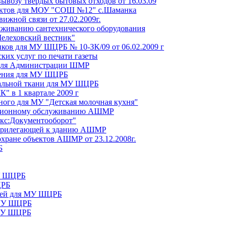
вывозу твердых бытовых отходов от 16.03.09
дуктов для МОУ "СОШ №12" с.Шаманка
вижной связи от 27.02.2009г.
уживанию сантехнического оборудования
Шелеховский вестник"
иков для МУ ШЦРБ № 10-ЗК/09 от 06.02.2009 г
ких услуг по печати газеты
 для Администрации ШМР
чения для МУ ШЦРБ
вальной ткани для МУ ШЦРБ
" в 1 квартале 2009 г
ного для МУ "Детская молочная кухня"
мационному обслуживанию АШМР
екс:Документооборот"
, прилегающей к зданию АШМР
 охране объектов АШМР от 23.12.2008г.
Б
МУ ШЦРБ
ЦРБ
аней для МУ ШЦРБ
 МУ ШЦРБ
 МУ ШЦРБ