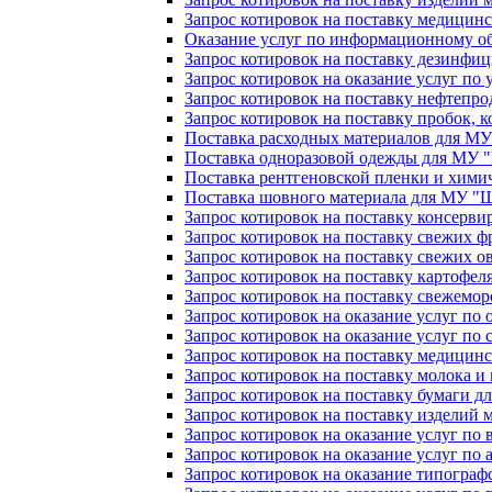
Запрос котировок на поставку медици
Оказание услуг по информационному 
Запрос котировок на поставку дезинфи
Запрос котировок на оказание услуг по
Запрос котировок на поставку нефтепр
Запрос котировок на поставку пробок, 
Поставка расходных материалов для М
Поставка одноразовой одежды для МУ
Поставка рентгеновской пленки и хим
Поставка шовного материала для МУ 
Запрос котировок на поставку консерви
Запрос котировок на поставку свежих фр
Запрос котировок на поставку свежих ов
Запрос котировок на поставку картофеля
Запрос котировок на поставку свежемор
Запрос котировок на оказание услуг по о
Запрос котировок на оказание услуг п
Запрос котировок на поставку медицинс
Запрос котировок на поставку молока и 
Запрос котировок на поставку бумаги дл
Запрос котировок на поставку изделий 
Запрос котировок на оказание услуг по 
Запрос котировок на оказание услуг п
Запрос котировок на оказание типограф