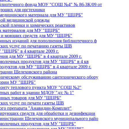
иблиотечного фонда МОУ "СОШ №4" № 86-ЗК/09 от
тующих для оргтехники
о медицинского материала для МУ "ШЦРБ"
овой медицинской одежды
вской пленки и химических реактивов
ых материалов для МУ "ШЦРБ"
их и моющих средств для МУ "ШЦРБ"
онных изданий для пополнения библиотечного ф
фских услуг по печатанию газеты ШВ
"ШЦРБ" в 4 квартале 2009 г.
ния для МУ "ШЦРБ" в 4 квартале 2009 г.
и молочных продуктов для МУ "ШЦРБ" в 4 кв
родуктов для МУ "ШЦРБ" в 4 квартале 2009 г.
трации Шелеховского района
ническому обслуживанию сантехнического обору
итории МУ "ШЦРБ"
емонту теплового пункта МОУ "СОШ №2"
тных работ в здании МДОУ "д/с № 1"
венных товаров для МУ "ШЦРБ"
ских услуг по печати газеты ШВ
кого препарата "Анавидин-Комплит"
цирующих средств для обработки и дезинфекции
министрации Шелеховского муниципального райо
и молочных продуктов для МУ "ШЦРБ"
 медицинского назначения для МУ "ШЦРБ"