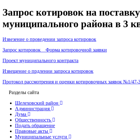
Запрос котировок на поставк
муниципального района в 3 ква
Извезение о проведении запроса котировок
Запрос котировок Форма котировочной заявки
Проект муниципального контракта
Извещение о прдлении запроса котировок
Протокол рассмотрения и оценки котировочных заявок №1/47-З
Разделы сайта
Шелеховский район
Администрация
Дума
Общественность
Подать обращение
Правовые акты
Муниципальные услуги