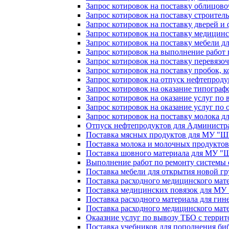
Запрос котировок на поставку облицов
Запрос котировок на поставку строите
Запрос котировок на поставку дверей 
Запрос котировок на поставку медици
Запрос котировок на поставку мебели д
Запрос котировок на выполнение работ
Запрос котировок на поставку перевяз
Запрос котировок на поставку пробок, 
Запрос котировок на отпуск нефтепроду
Запрос котировок на оказание типограф
Запрос котировок на оказание услуг по 
Запрос котировок на оказание услуг по
Запрос котировок на поставку молока 
Отпуск нефтепродуктов для Администр
Поставка мясных продуктов для МУ "
Поставка молока и молочных продукто
Поставка шовного материала для МУ 
Выполнение работ по ремонту системы
Поставка мебели для открытия новой
Поставка расходного медицинского мат
Поставка медицинских повязок для М
Поставка расходного материала для ги
Поставка расходного медицинского ма
Окаазние услуг по вывозу ТБО с терр
Поставка учебников для пополнения би