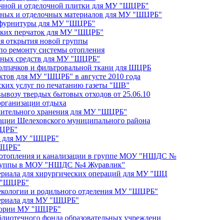
очной и отделочной плитки для МУ "ШЦРБ"
льных и отделочных материалов для МУ "ШЦРБ"
и фурнитуры для МУ "ШЦРБ"
нских перчаток для МУ "ШЦРБ"
ля открытия новой группы
 по ремонту системы отопления
очных средств для МУ "ШЦРБ"
колпачков и фильтровальной ткани для ШЦРБ
ктов для МУ "ШЦРБ" в августе 2010 года
ских услуг по печатанию газеты "ШВ"
вывозу твердых бытовых отходов от 25.06.10
 организации отдыха
длительного хранения для МУ "ШЦРБ"
ации Шелеховского муниципального района
ШЦРБ"
в для МУ "ШЦРБ"
"ШЦРБ"
 отопления и канализации в группе МОУ "НШДС №
 группы в МОУ "НШДС №4 Журавлик"
ериала для хирургических операций для МУ "ШЦ
У "ШЦРБ"
некологии и родильного отделения МУ "ШЦРБ"
териала для МУ "ШЦРБ"
итории МУ "ШЦРБ"
блиотечного фонда образовательных учреждени