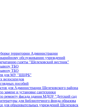
 уборке территории Администрации
о аварийному обслуживанию учреждений
 печатанию газеты "Шелеховский вестник"
 вывозу ТБО
 вывозу ТБО
иля для МУ "ШЦРБ"
ых велосипедов
аглядных пособий
уктов для Администрации Шелеховского района
по замене и установке сантехники
 по ремонту фасада здания МДОУ "Детский сад
литературы для библиотечного фонда образова
ики для образовательных учреждений Шелеховск