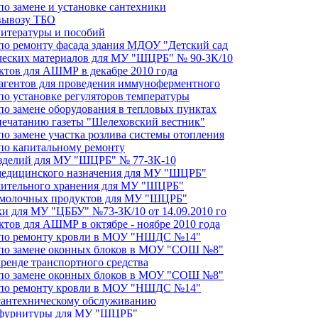
по замене и установке сантехники
 вывозу ТБО
литературы и пособий
 по ремонту фасада здания МДОУ "Детский сад
ических материалов для МУ "ШЦРБ" № 90-ЗК/10
уктов для АШМР в декабре 2010 года
еагентов для проведения иммуноферментного
по установке регуляторов температуры
по замене оборудования в тепловых пунктах
 печатанию газеты "Шелеховский вестник"
по замене участка розлива системы отопления
 по капитальному ремонту
изделий для МУ "ШЦРБ" № 77-ЗК-10
 медицинского назначения для МУ "ШЦРБ"
длительного хранения для МУ "ШЦРБ"
и молочных продуктов для МУ "ШЦРБ"
ки для МУ "ЦББУ" №73-ЗК/10 от 14.09.2010 го
ктов для АШМР в октябре - ноябре 2010 года
т по ремонту кровли в МОУ "НШДС №14"
т по замене оконных блоков в МОУ "СОШ №8"
аренде транспортного средства
т по замене оконных блоков в МОУ "СОШ №8"
т по ремонту кровли в МОУ "НШДС №14"
о сантехническому обслуживанию
и фурнитуры для МУ "ШЦРБ"