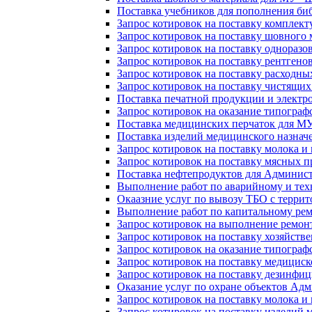
Поставка учебников для пополнения б
Запрос котировок на поставку комплек
Запрос котировок на поставку шовног
Запрос котировок на поставку однораз
Запрос котировок на поставку рентгено
Запрос котировок на поставку расходн
Запрос котировок на поставку чистящ
Поставка печатной продукции и электр
Запрос котировок на оказание типогра
Поставка медицинских перчаток для МУ 
Поставка изделий медицинского назначе
Запрос котировок на поставку молока 
Запрос котировок на поставку мясных п
Поставка нефтепродуктов для Админис
Выполнение работ по аварийному и тех
Окаазние услуг по вывозу ТБО с терр
Выполнение работ по капитальному р
Запрос котировок на выполнение ремон
Запрос котировок на поставку хозяйст
Запрос котировок на оказание типограф
Запрос котировок на поставку медицис
Запрос котировок на поставку дезинфи
Оказание услуг по охране объектов Ад
Запрос котировок на поставку молока 
Запрос котировок на поставку изделий