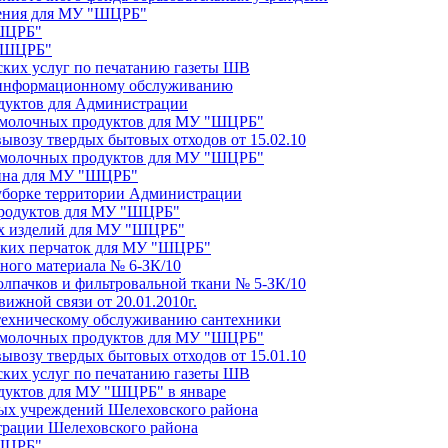
чения для МУ "ШЦРБ"
"ШЦРБ"
 "ШЦРБ"
фских услуг по печатанию газеты ШВ
о информационному обслуживанию
одуктов для Администрации
и молочных продуктов для МУ "ШЦРБ"
вывозу твердых бытовых отходов от 15.02.10
и молочных продуктов для МУ "ШЦРБ"
лина для МУ "ШЦРБ"
 уборке территории Администрации
 продуктов для МУ "ШЦРБ"
ых изделий для МУ "ШЦРБ"
нских перчаток для МУ "ШЦРБ"
чного материала № 6-ЗК/10
колпачков и фильтровальной ткани № 5-ЗК/10
вижной связи от 20.01.2010г.
о техническому обслуживанию сантехники
и молочных продуктов для МУ "ШЦРБ"
вывозу твердых бытовых отходов от 15.01.10
фских услуг по печатанию газеты ШВ
одуктов для МУ "ШЦРБ" в январе
ных учреждений Шелеховского района
трации Шелеховского района
"ШЦРБ"