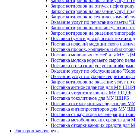
Запрос котировок на оказание услуг по 
Запрос котировок на отпуск нефтепро
Запрос котировок на оказание услуг под
Запрос котировокпо техническому обсл
Оказание услуг по печатанию газеты "
Запрос котировок на поставку антисепт
Запрос котировок на оказание типографс
Поставка бумаги для офисной техники
Поставка изделий медицинского назна
Поставка пробок, колпачков и фильтро
Поставка молочных смесей для МУ "ДМК
Поставка молока коровьего сырого цель
Поставка и оказание услуг по инфор
Оказание услуг по обслуживанию "Код
Оказание услуг по уборке территории
Запрос котировок на оказание услуг по
Поставка антиоксидантов для МУ ШЦР
Поставка утеротоников для МУ ШЦРБ
Поставка токолитиков для МУ ШЦРБ
Поставка психотропных средств для 
Поставка ангиопротекторов для МУ Ш
Поставка стимулятора регенерации тк
Поставка метоболических средств для
Поставка отхаркивающих средств для
Электронная очередь