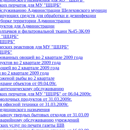
нских перчаток для МУ "ШЦРБ"
обслуживанию Администрации Шелеховского муници
цирующих средств для обработки и дезинфекции
 уборке территории Администрации
одуктов для Администрации
колпачков и фильтровальной ткани №45-ЗК/09
У "ШЦРБ"
 "ШЦРБ"
ических реактивов для МУ "ШЦРБ"
"ШЦРБ"
рованных овощей во 2 квартале 2009 года
уктов во 2 квартале 2009 года
ощей во 2 квартале 2009 года
 во 2 квартале 2009 года
оженой рыбы во 2 квартале
хране объектов от 09.04.09г.
о сантехническому обслуживанию
ких перчаток для МУ "ШЦРБ" от 06.04.2009г.
молочных продуктов от 31.03.2009г.
я офисной техники от 31.03.2009г.
медицинского назначения
вывозу твердых бытовых отходов от 31.03.09
о аварийному обслуживанию учреждений
ских услуг по печати газеты ШВ