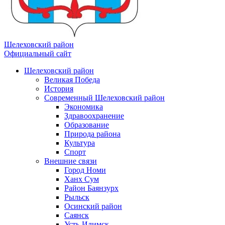
Шелеховский район
Официальный сайт
Шелеховский район
Великая Победа
История
Современный Шелеховский район
Экономика
Здравоохранение
Образование
Природа района
Культура
Спорт
Внешние связи
Город Номи
Ханх Сум
Район Баянзурх
Рыльск
Осинский район
Саянск
Усть-Илимск