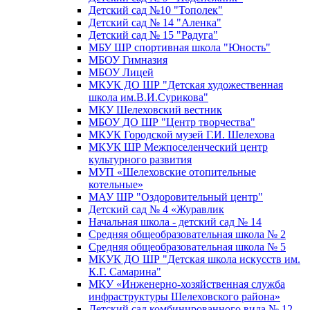
Детский сад №10 "Тополек"
Детский сад № 14 "Аленка"
Детский сад № 15 "Радуга"
МБУ ШР спортивная школа "Юность"
МБОУ Гимназия
МБОУ Лицей
МКУК ДО ШР "Детская художественная
школа им.В.И.Сурикова"
МКУ Шелеховский вестник
МБОУ ДО ШР "Центр творчества"
МКУК Городской музей Г.И. Шелехова
МКУК ШР Межпоселенческий центр
культурного развития
МУП «Шелеховские отопительные
котельные»
МАУ ШР "Оздоровительный центр"
Детский сад № 4 «Журавлик
Начальная школа - детский сад № 14
Средняя общеобразовательная школа № 2
Средняя общеобразовательная школа № 5
МКУК ДО ШР "Детская школа искусств им.
К.Г. Самарина"
МКУ «Инженерно-хозяйственная служба
инфраструктуры Шелеховского района»
Детский сад комбинированного вида № 12