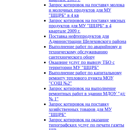
Запрос котировок на поставку молока
и молочных продуктов для МУ
"ШЦРБ" в 4 кв
Запрос котировок на поставку мясных
продуктов для МУ "ШЦРБ" в 4
квартале 2009 г.
Поставка нефтепродуктов для
Администрации Шелеховского района
Выполнение работ по аварийному и
техническому обслуживанию
сантехнического обору
Окаазние услуг по вывозу ТБО с
территории МУ "ШЦРБ"
Выполнение работ по капитальному
ремонту теплового пункта МОУ
"СОШ №2"
Запрос котировок на выполнение
ремонтных работ в здании МДОУ "д/с
№ 1"
Запрос котировок на поставку
хозяйственных товаров для МУ
"ШЦРБ"
Запрос котировок на оказание
типографских услуг по печати газеты