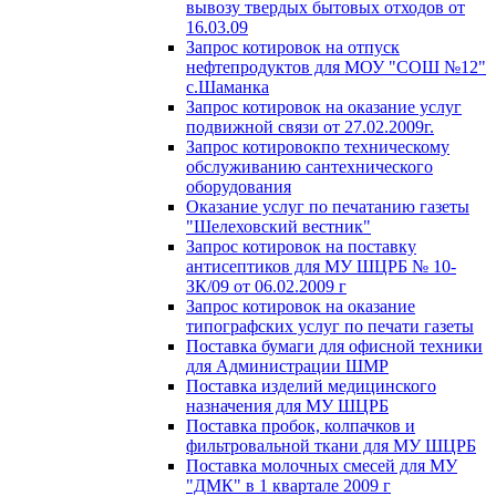
вывозу твердых бытовых отходов от
16.03.09
Запрос котировок на отпуск
нефтепродуктов для МОУ "СОШ №12"
с.Шаманка
Запрос котировок на оказание услуг
подвижной связи от 27.02.2009г.
Запрос котировокпо техническому
обслуживанию сантехнического
оборудования
Оказание услуг по печатанию газеты
"Шелеховский вестник"
Запрос котировок на поставку
антисептиков для МУ ШЦРБ № 10-
ЗК/09 от 06.02.2009 г
Запрос котировок на оказание
типографских услуг по печати газеты
Поставка бумаги для офисной техники
для Администрации ШМР
Поставка изделий медицинского
назначения для МУ ШЦРБ
Поставка пробок, колпачков и
фильтровальной ткани для МУ ШЦРБ
Поставка молочных смесей для МУ
"ДМК" в 1 квартале 2009 г