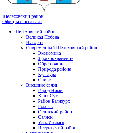
Шелеховский район
Официальный сайт
Шелеховский район
Великая Победа
История
Современный Шелеховский район
Экономика
Здравоохранение
Образование
Природа района
Культура
Спорт
Внешние связи
Город Номи
Ханх Сум
Район Баянзурх
Рыльск
Осинский район
Саянск
Усть-Илимск
Истринский район