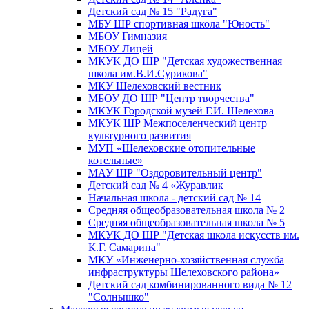
Детский сад № 15 "Радуга"
МБУ ШР спортивная школа "Юность"
МБОУ Гимназия
МБОУ Лицей
МКУК ДО ШР "Детская художественная
школа им.В.И.Сурикова"
МКУ Шелеховский вестник
МБОУ ДО ШР "Центр творчества"
МКУК Городской музей Г.И. Шелехова
МКУК ШР Межпоселенческий центр
культурного развития
МУП «Шелеховские отопительные
котельные»
МАУ ШР "Оздоровительный центр"
Детский сад № 4 «Журавлик
Начальная школа - детский сад № 14
Средняя общеобразовательная школа № 2
Средняя общеобразовательная школа № 5
МКУК ДО ШР "Детская школа искусств им.
К.Г. Самарина"
МКУ «Инженерно-хозяйственная служба
инфраструктуры Шелеховского района»
Детский сад комбинированного вида № 12
"Солнышко"