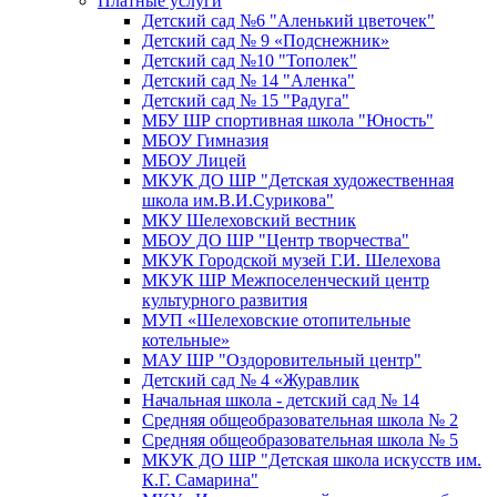
Платные услуги
Детский сад №6 "Аленький цветочек"
Детский сад № 9 «Подснежник»
Детский сад №10 "Тополек"
Детский сад № 14 "Аленка"
Детский сад № 15 "Радуга"
МБУ ШР спортивная школа "Юность"
МБОУ Гимназия
МБОУ Лицей
МКУК ДО ШР "Детская художественная
школа им.В.И.Сурикова"
МКУ Шелеховский вестник
МБОУ ДО ШР "Центр творчества"
МКУК Городской музей Г.И. Шелехова
МКУК ШР Межпоселенческий центр
культурного развития
МУП «Шелеховские отопительные
котельные»
МАУ ШР "Оздоровительный центр"
Детский сад № 4 «Журавлик
Начальная школа - детский сад № 14
Средняя общеобразовательная школа № 2
Средняя общеобразовательная школа № 5
МКУК ДО ШР "Детская школа искусств им.
К.Г. Самарина"