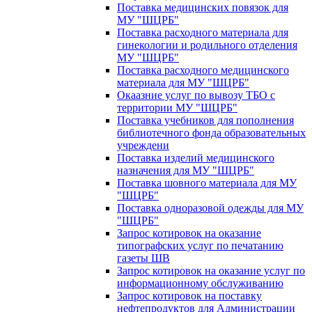
Поставка медицинских повязок для
МУ "ШЦРБ"
Поставка расходного материала для
гинекологии и родильного отделения
МУ "ШЦРБ"
Поставка расходного медицинского
материала для МУ "ШЦРБ"
Окаазние услуг по вывозу ТБО с
территории МУ "ШЦРБ"
Поставка учебников для пополнения
библиотечного фонда образовательных
учреждени
Поставка изделий медицинского
назначения для МУ "ШЦРБ"
Поставка шовного материала для МУ
"ШЦРБ"
Поставка одноразовой одежды для МУ
"ШЦРБ"
Запрос котировок на оказание
типографских услуг по печатанию
газеты ШВ
Запрос котировок на оказание услуг по
информационному обслуживанию
Запрос котировок на поставку
нефтепродуктов для Администрации